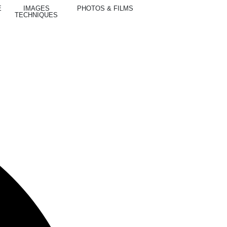
E
IMAGES
PHOTOS & FILMS
TECHNIQUES