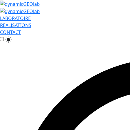
LABORATOIRE
REALISATIONS
CONTACT